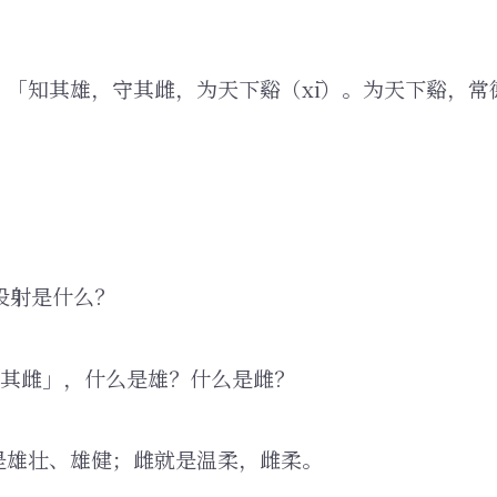
，「知其雄，守其雌，为天下谿（xī）。为天下谿，常
的投射是什么？
守其雌」，什么是雄？什么是雌？
是雄壮、雄健；雌就是温柔，雌柔。