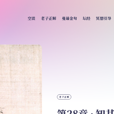
空谈
老子正解
曼谛金句
坛经
冥想引导
老子正解
第28章 · 