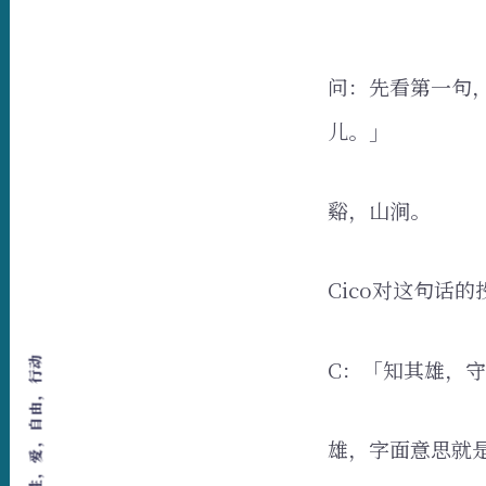
问：先看第一句
儿。」
谿，山涧。
Cico对这句话
C：「知其雄，
雄，字面意思就