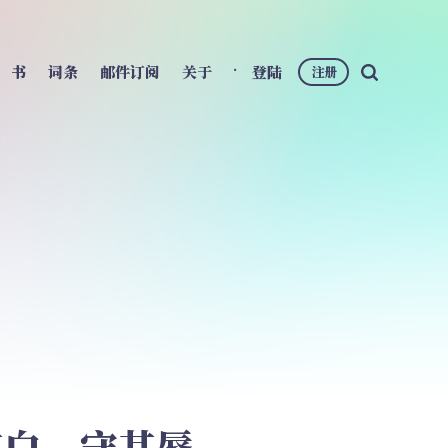
书
词条
邮件订阅
关于
登陆
注册
知其白，守其辱