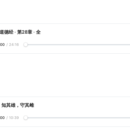
德经 · 第28章 · 全
:00
/
24:16
-1 知其雄，守其雌
:00
/
10:39