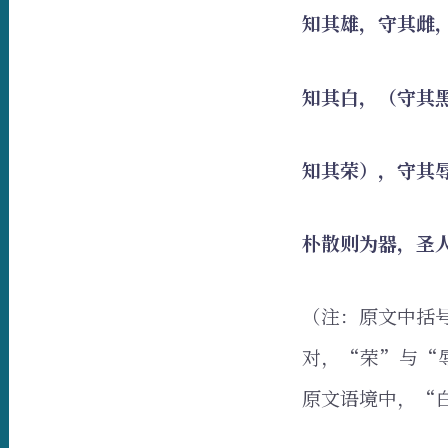
知其雄，守其雌
知其白，（守其
知其荣），守其
朴散则为器，圣
（注：原文中括
对，“荣”与“
原文语境中，“