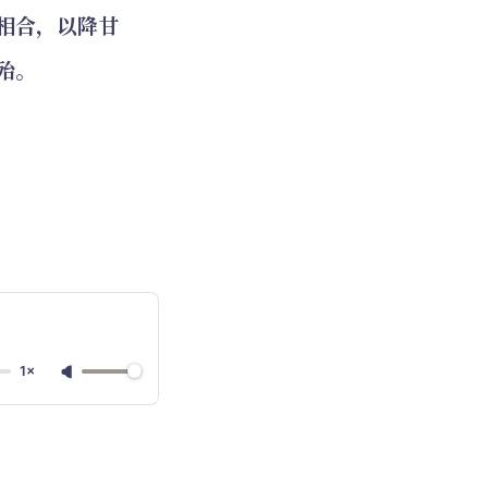
相合，以降甘
殆。
1×