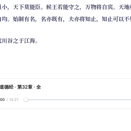
虽小，天下莫能臣。候王若能守之，万物将自宾。天地
自均。始制有名，名亦既有，夫亦将知止，知止可以不
犹川谷之于江海。
德经 · 第32章 · 全
:00
/
14:21