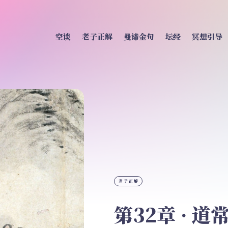
空谈
老子正解
曼谛金句
坛经
冥想引导
老子正解
第32章 · 