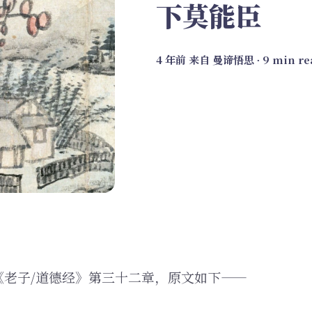
下莫能臣
4 年前
来自
曼谛悟思
∙ 9 min r
《老子/道德经》第三十二章，原文如下——