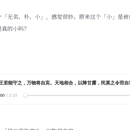
个「无名、朴、小」，感觉很妙。原来这个「小」是被
是真的小吗？
候王若能守之，万物将自宾。天地相合，以降甘露，民莫之令而自
:00
/
2:33