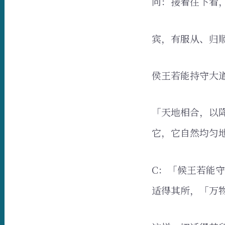
问：接着往下看
宾，有服从、归
侯王若能持守大
「天地相合，以
它，它自然均匀
C：「候王若能
适得其所，「万