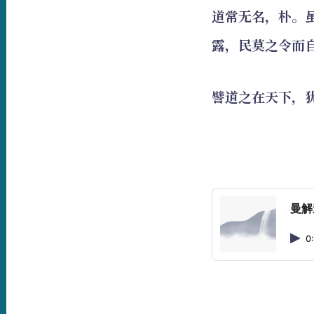
道常无名，朴。
露，民莫之令而
譬道之在天下，
曼解道
0