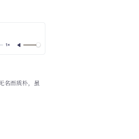
1×
无名而质朴，虽