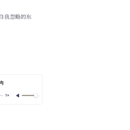
自我忽略的东
均
1×