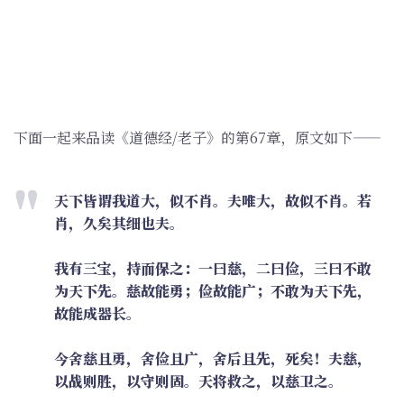
下面一起来品读《道德经/老子》的第67章，原文如下——
天下皆谓我道大，似不肖。夫唯大，故似不肖。若
肖，久矣其细也夫。
我有三宝，持而保之：一曰慈，二曰俭，三曰不敢
为天下先。慈故能勇；俭故能广；不敢为天下先，
故能成器长。
今舍慈且勇，舍俭且广，舍后且先，死矣！夫慈，
以战则胜，以守则固。天将救之，以慈卫之。