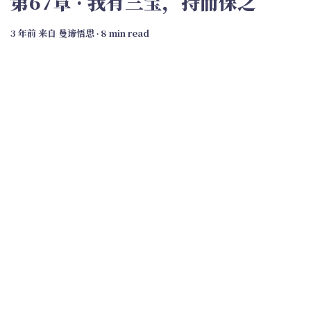
第67章 · 我有三宝，持而保之
3 年前
来自
曼谛悟思
∙ 8 min read