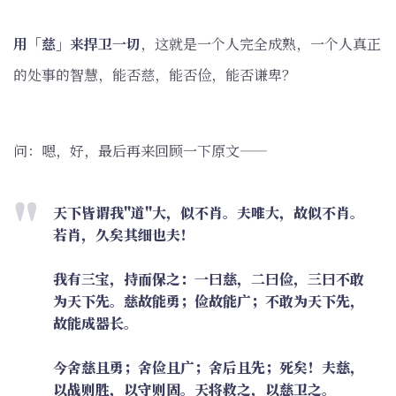
用「慈」来捍卫一切
，这就是一个人完全成熟，一个人真正
的处事的智慧，能否慈，能否俭，能否谦卑？
问：嗯，好，最后再来回顾一下原文——
天下皆谓我"道"大，似不肖。夫唯大，故似不肖。
若肖，久矣其细也夫！
我有三宝，持而保之：一曰慈，二曰俭，三曰不敢
为天下先。慈故能勇；俭故能广；不敢为天下先，
故能成器长。
今舍慈且勇；舍俭且广；舍后且先；死矣！夫慈，
以战则胜，以守则固。天将救之，以慈卫之。