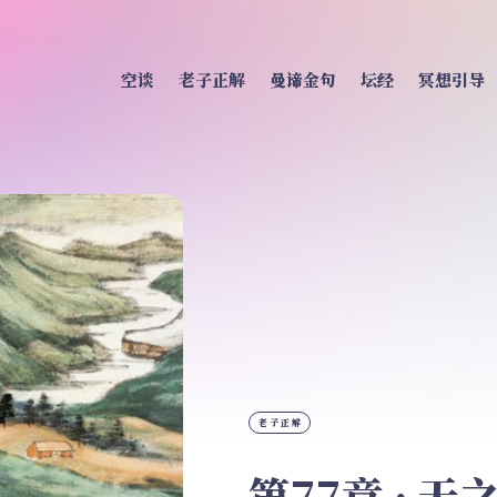
空谈
老子正解
曼谛金句
坛经
冥想引导
老子正解
第77章 · 