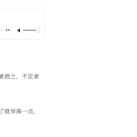
1×
者损之，不足者
了就举高一点，