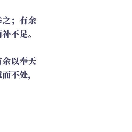
举之；有余
而补不足。
有余以奉天
成而不处，