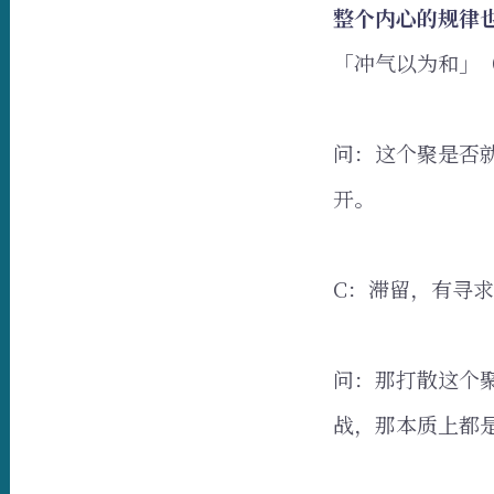
整个内心的规律
「冲气以为和」
问：这个聚是否
开。
C：滞留，有寻
问：那打散这个
战，那本质上都