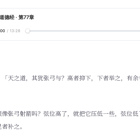
道德经 · 第77章
:00
/
13:28
，「天之道，其犹张弓与？高者抑下，下者举之，有余
很像张弓射箭吗？弦位高了，就把它压低一些，弦位低
足者补之。