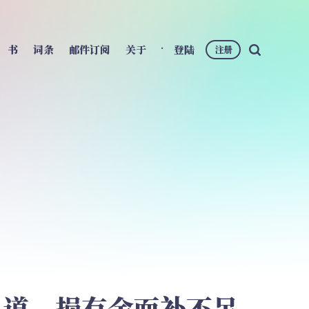
书
词条
邮件订阅
关于
登陆
注册
天之道，损有余而补不足