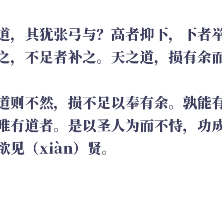
道，其犹张弓与？高者抑下，下者
之，不足者补之。天之道，损有余
道则不然，损不足以奉有余。孰能
唯有道者。是以圣人为而不恃，功
欲见（xiàn）贤。