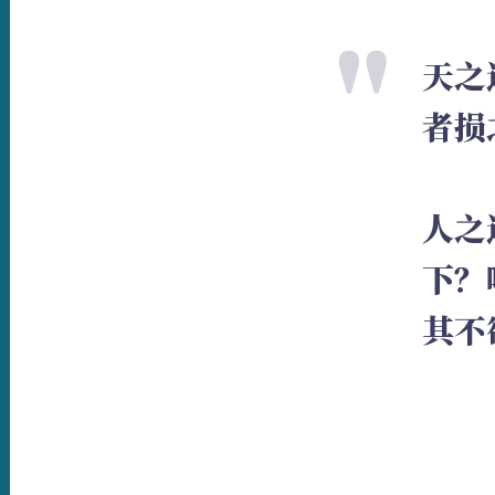
天之
者损
人之
下？
其不