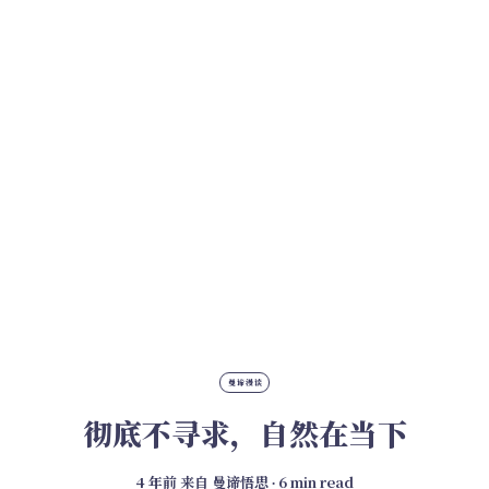
曼谛漫谈
彻底不寻求，自然在当下
4 年前
来自
曼谛悟思
∙ 6 min read