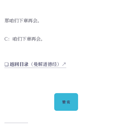
那咱们下章再会。
C：咱们下章再会。
❏
返回目录
（曼解道德经）↗
赞赏