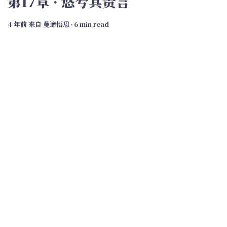
第17章 · 悠兮其贵言
4 年前
来自
曼谛悟思
∙ 6 min read