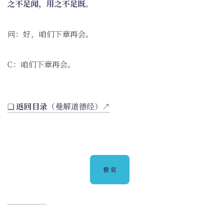
之不足闻，用之不足既。
问：好，咱们下章再会。
C：咱们下章再会。
❏
返回目录
（曼解道德经）↗
赞赏