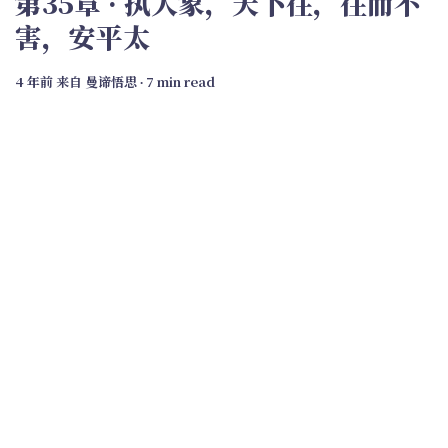
第35章 · 执大象，天下往，往而不
害，安平太
4 年前
来自
曼谛悟思
∙ 7 min read