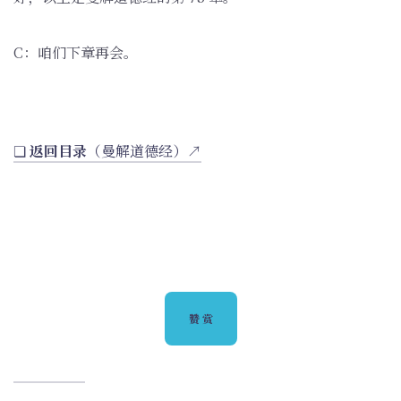
C：咱们下章再会。
❏
返回目录
（曼解道德经）↗
赞赏