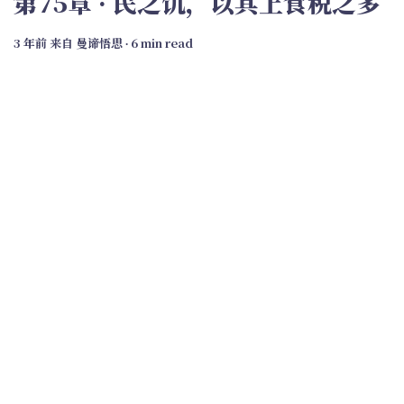
第75章 · 民之饥，以其上食税之多
3 年前
来自
曼谛悟思
∙ 6 min read