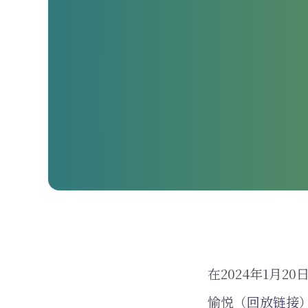
在2024年1月
愉悦（
回放链接