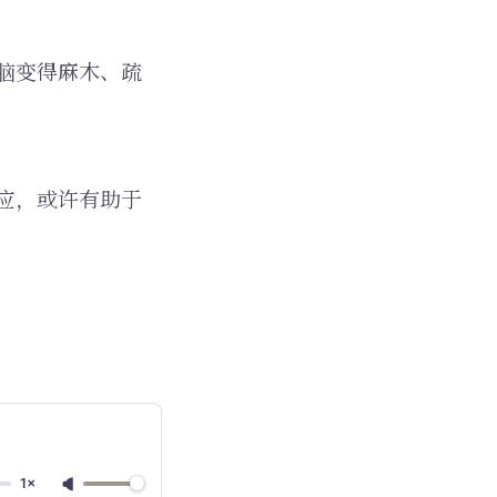
脑变得麻木、疏
应，或许有助于
1×