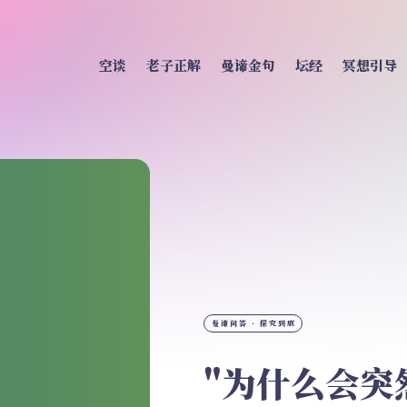
空谈
老子正解
曼谛金句
坛经
冥想引导
曼谛问答 · 探究到底
"为什么会突