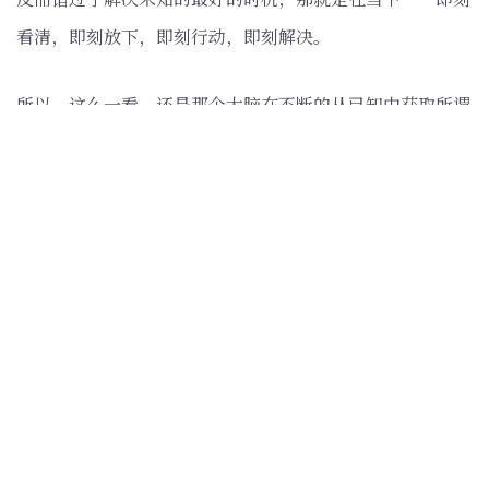
看清，即刻放下，即刻行动，即刻解决。
所以，这么一看，还是那个大脑在不断的从已知中获取所谓
的确信感，还是在实施同样的自我欺骗。
问：但这个历史当中有一些模式是不是也在重复的上演，我
们汲取到那些过去的一直在运转的模式，是否可以帮助我们
去应对未来的问题？
C：前提是你必须全然回到当下，否则过去、未来都是一个
概念，都是你脑海里面在追寻的一个概念。