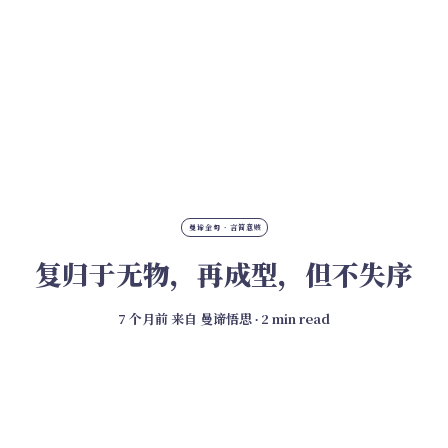
曼谛金句 · 言简意赅
复归于无物，再成型，但不失序
7 个月前
来自
曼谛悟思
∙ 2 min read