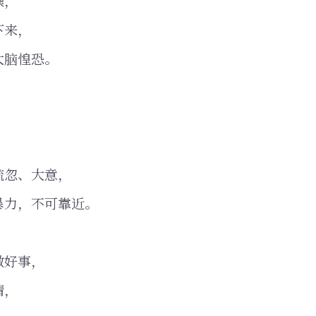
躁，
下来，
大脑惶恐。
，
。
疏忽、大意，
暴力，不可靠近。
做好事，
情，