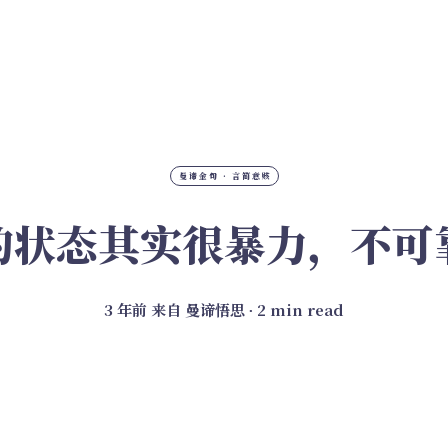
曼谛金句 · 言简意赅
的状态其实很暴力，不可
3 年前
来自
曼谛悟思
∙ 2 min read