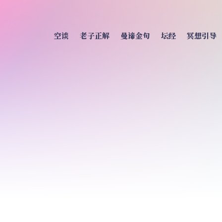
空谈
老子正解
曼谛金句
坛经
冥想引导