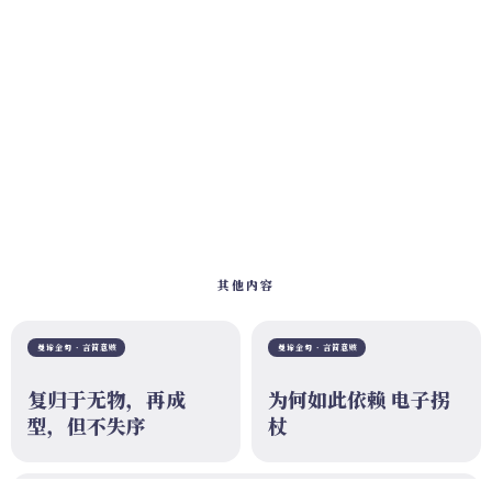
其他内容
曼谛金句 · 言简意赅
曼谛金句 · 言简意赅
复归于无物，再成
为何如此依赖 电子拐
型，但不失序
杖