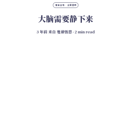
曼谛金句 · 言简意赅
大脑需要静下来
3 年前
来自
曼谛悟思
∙ 2 min read