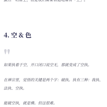
4. 空 & 色
如果执着于空，开口闭口说空无，那就变成了空执。
在禅宗里，觉悟的关键是两个字：破执。执有三种：我执、
法执、空执。
能破空执，就是佛。但这很难。