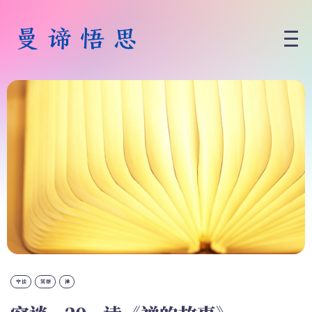
空谈
冥想
禅