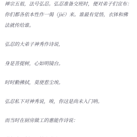
禅宗五祖，法号弘忍。弘忍准备交班时，便对弟子们宣布：
你们都各依本性作一偈（jié）来。谁最有觉悟，衣钵和佛
法就传给谁。
弘忍的大弟子神秀作诗说，
身是菩提树，心如明镜台。
时时勤拂拭，莫使惹尘埃。
弘忍私下对神秀说，唉，你这是尚未入门呐。
而当时在厨房做工的惠能作诗说：