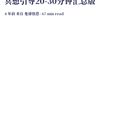
冥想引导20-30分钟汇总版
4 年前
来自
曼谛悟思
∙ 67 min read