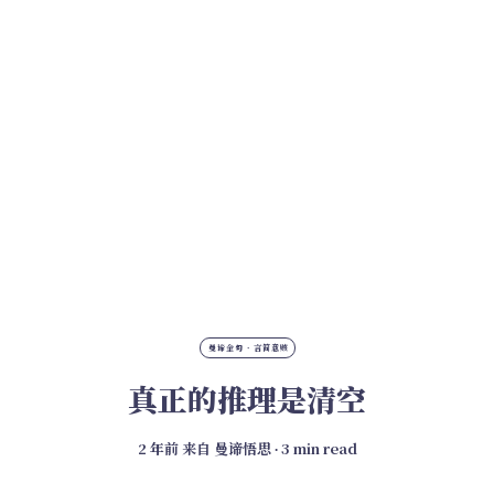
曼谛金句 · 言简意赅
真正的推理是清空
2 年前
来自
曼谛悟思
∙ 3 min read