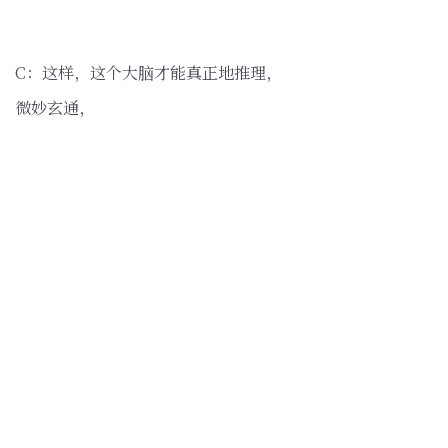
C：这样，这个大脑才能真正地推理，
微妙玄通，
略而不粗，精而不细。
分享这篇文章