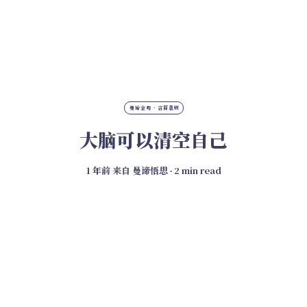
曼谛金句 · 言简意赅
大脑可以清空自己
1 年前
来自
曼谛悟思
∙ 2 min read