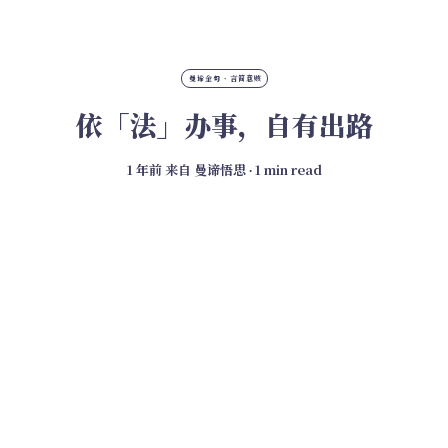
曼谛金句 · 言简意赅
依「法」办事，自有出路
1 年前
来自
曼谛悟思
∙ 1 min read