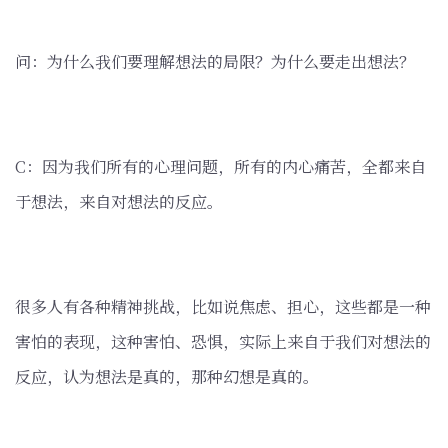
问：为什么我们要理解想法的局限？为什么要走出想法？
C：因为我们所有的心理问题，所有的内心痛苦，全都来自
于想法，来自对想法的反应。
很多人有各种精神挑战，比如说焦虑、担心，这些都是一种
害怕的表现，这种害怕、恐惧，实际上来自于我们对想法的
反应，认为想法是真的，那种幻想是真的。