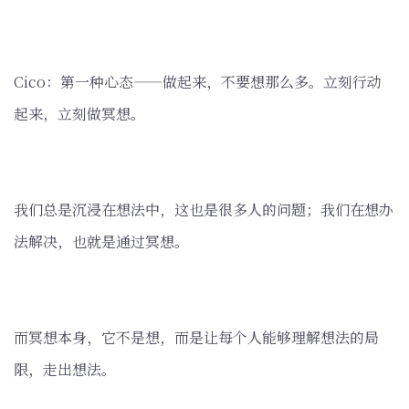
Cico：第一种心态——做起来，不要想那么多。立刻行动
起来，立刻做冥想。
我们总是沉浸在想法中，这也是很多人的问题；我们在想办
法解决，也就是通过冥想。
而冥想本身，它不是想，而是让每个人能够理解想法的局
限，走出想法。