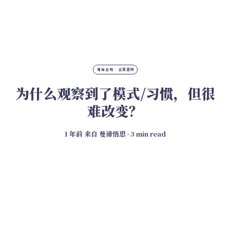
曼谛金句 · 言简意赅
为什么观察到了模式/习惯，但很
难改变？
1 年前
来自
曼谛悟思
∙ 3 min read