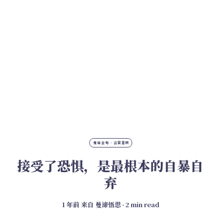
曼谛金句 · 言简意赅
接受了恐惧，是最根本的自暴自
弃
1 年前
来自
曼谛悟思
∙ 2 min read