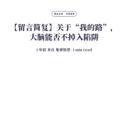
曼谛金句 · 言简意赅
【留言简复】关于“我的路”，
大脑能否不掉入陷阱
1 年前
来自
曼谛悟思
∙ 1 min read