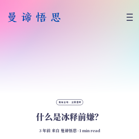
曼谛金句 · 言简意赅
什么是冰释前嫌？
3 年前
来自
曼谛悟思
∙ 1 min read