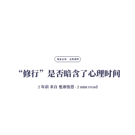
曼谛金句 · 言简意赅
“修行”是否暗含了心理时间
2 年前
来自
曼谛悟思
∙ 2 min read