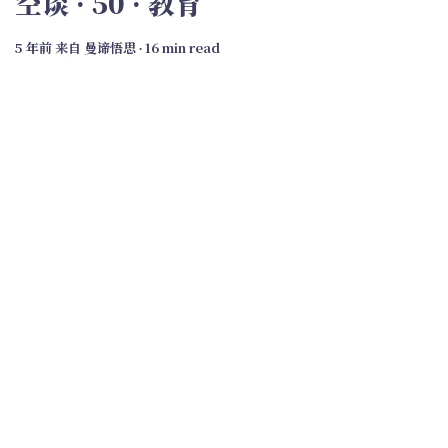
空谈 · 50 · 教育
5 年前
来自
曼谛悟思
∙ 16 min read