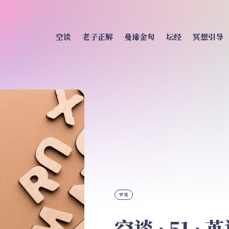
空谈
老子正解
曼谛金句
坛经
冥想引导
空谈
空谈 · 51 ·