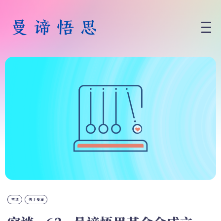
空谈
关于曼谛