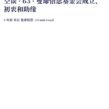
空谈 · 63 · 曼谛悟思基金会成立、
初衷和助缘
5 年前
来自
曼谛悟思
∙ 14 min read