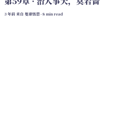
第59章 · 治人事天，莫若啬
3 年前
来自
曼谛悟思
∙ 8 min read