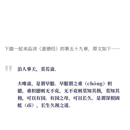
下面一起来品读《道德经》的第五十九章，原文如下——
治人事天，莫若啬。
夫唯啬，是谓早服。早服谓之重（chóng）积
德，重积德则无不克，无不克则莫知其极，莫知其
极，可以有国。有国之母，可以长久。是谓深根固
柢（dǐ），长生久视之道。