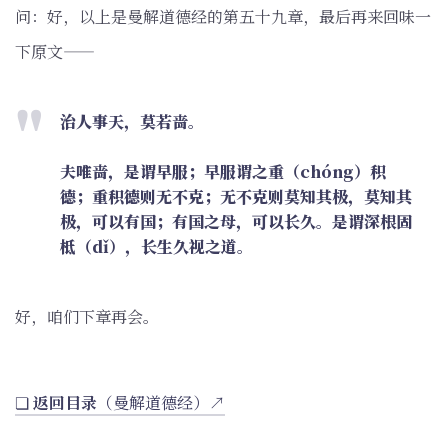
问：好，以上是曼解道德经的第五十九章，最后再来回味一
下原文——
治人事天，莫若啬。
夫唯啬，是谓早服；早服谓之重（chóng）积
德；重积德则无不克；无不克则莫知其极，莫知其
极，可以有国；有国之母，可以长久。是谓深根固
柢（dǐ），长生久视之道。
好，咱们下章再会。
❏
返回目录
（曼解道德经）↗