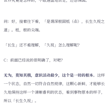
世界究竟是怎样的，不敢通盘地否定，还想保国。
问：好，接着往下看，「是谓深根固柢（dǐ），长生久视之
道」。柢，根的尖端。
「长生」还不难理解，「久视」怎么理解呢？
C：前面已经说的很明确了，对吧？
无为，莫知其极，意识活动最少，这个是一切的根本
。这样
一个状态，自然一切符合自然规律，这颗心新鲜，才能够长
久地保持这样一个清晰睿利的状态，看到事物原本的样子，
所以「长生久视」。