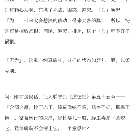
则这颗心为啊，充满了挑战、困惑、冲突。「为」唤起
「为」，带来太多想法的移动，带来太多的算计，所以，特
别容易招致怨恨、问题、冲突、排斥，这个「为」埋下许多
祸根。
「无为」，这颗心纯真质朴，这样的状态如婴儿一般，以柔
克刚。
问：刚才这段话，让人联想到《道德经》第五十五章——
「含德之厚，比于赤子。蜂虿虺蛇不螫，猛兽不据，攫鸟不
搏」。富含德行的深厚，好比婴儿一般，蜂虫毒蛇不会咬
它，猛兽鹰鸟不会搏击它。一个意思哈？