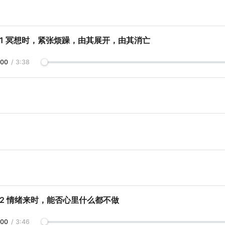
4-1 冥想时，紧张烦躁，由其展开，由其消亡
:00
/
3:38
4-2 情绪来时，能否心里什么都不做
:00
/
3:46