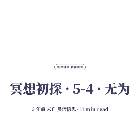
冥想初探 简问简答
冥想初探 · 5-4 · 无为
3 年前
来自
曼谛悟思
∙ 11 min read