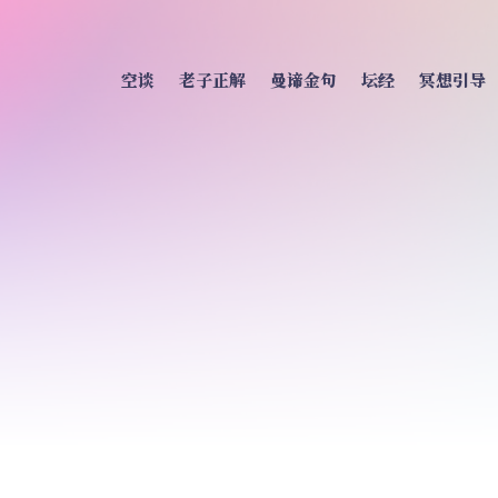
空谈
老子正解
曼谛金句
坛经
冥想引导