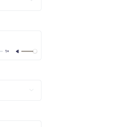
然的观察，在这
1×
做？