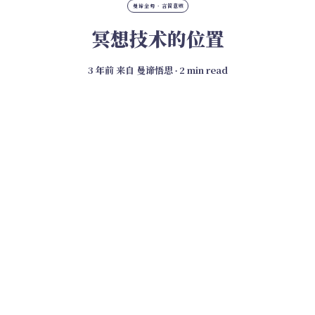
曼谛金句 · 言简意赅
冥想技术的位置
3 年前
来自
曼谛悟思
∙ 2 min read