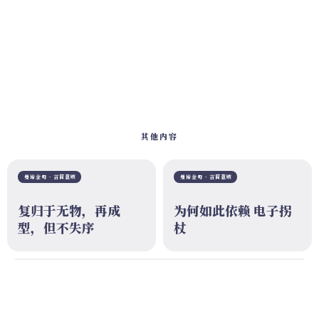
其他内容
曼谛金句 · 言简意赅
曼谛金句 · 言简意赅
复归于无物，再成
为何如此依赖 电子拐
型，但不失序
杖
曼谛金句 · 言简意赅