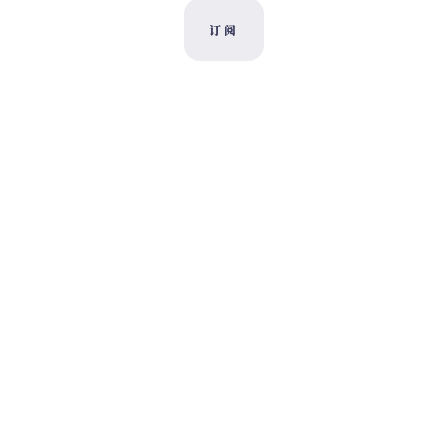
订阅
联系曼谛
开放合作
志愿者
捐助支持 →
其他平台