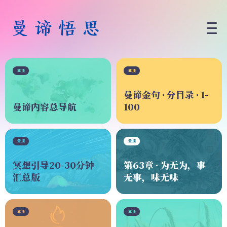
置顶
置顶
曼谛金句 · 分目录 · 1-
曼谛内容总导航
100
置顶
置顶
冥想引导20-30分钟
第63章 · 为无为，事
汇总版
无事，味无味
置顶
置顶